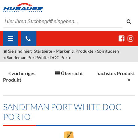
Sie sind hier:
Startseite
»
Marken & Produkte
»
Spirituosen
ÜBER UNS
»
Sandeman Port White DOC Porto
AKTUELLES
Jobs
vorheriges
Übersicht
nächstes Produkt
MARKEN & PRODUKTE
Unser Liefergebiet
Angebote Gastronomie & Großhandel
Produkt
Gastronomie
DIENSTLEISTUNGEN
Unser Team
Innovation - Die Neue Art des Bierzapfens
Weine & Schaumwein
"DroughtMaster"
Großhandel
Kontakt
Sirup
Kommisionskauf & Lieferbedingungen
SANDEMAN PORT WHITE DOC
PORTO
Neuigkeiten
Spirituosen
Fremddienstleistungen
Termine
Bier