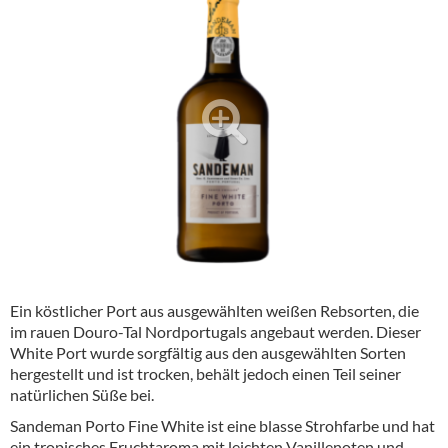
Alkoholfreie Getränke
Öle & Küchenartikel
Kaffee
Barzubehör
Equipment
Verpackung
Hygieneartikel & Desinfektion
Ein köstlicher Port aus ausgewählten weißen Rebsorten, die
im rauen Douro-Tal Nordportugals angebaut werden. Dieser
White Port wurde sorgfältig aus den ausgewählten Sorten
hergestellt und ist trocken, behält jedoch einen Teil seiner
natürlichen Süße bei.
Sandeman Porto Fine White ist eine blasse Strohfarbe und hat
ein tropisches Fruchtaroma mit leichten Vanillenoten und