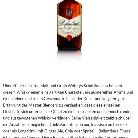
Alkoholfreie Getränke
Öle & Küchenartikel
Kaffee
Barzubehör
Equipment
Verpackung
Hygieneartikel & Desinfektion
Über 40 der feinsten Malt und Grain Whiskys Schottlands schenken
diesem Whisky einen einzigartigen Charakter, ein ausgereiftes Aroma und
einen feinen und reifen Geschmack. Es ist der Kunst und langjährigen
Erfahrung des Master Blenders zu verdanken, dass diese einzelnen
Destillate sich unter seiner Obhut zu einem so zarten und dennoch runden
und ausgewogenen Whisky verbinden. Seine Vielseitigkeit zeigt sich über
die Anzahl von möglichen Drink-Varianten: ob pur, klassisch on the rocks
oder als Longdrink (mit Ginger Ale, Cola oder Sprite) – Ballantine’s Finest
ist immer ein Genuss. Diese Eigenschaften haben ihm die Auszeichnung