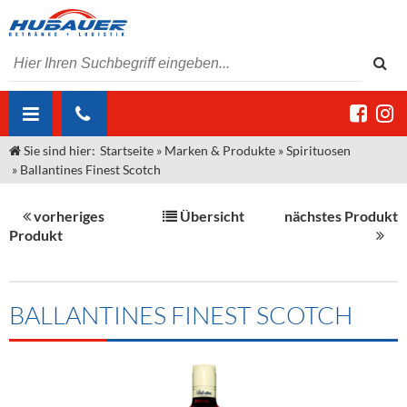
Sie sind hier:
Startseite
»
Marken & Produkte
»
Spirituosen
ÜBER UNS
»
Ballantines Finest Scotch
AKTUELLES
Jobs
vorheriges
Übersicht
nächstes Produkt
MARKEN & PRODUKTE
Unser Liefergebiet
Angebote Gastronomie & Großhandel
Produkt
Gastronomie
DIENSTLEISTUNGEN
Unser Team
Innovation - Die Neue Art des Bierzapfens
Weine & Schaumwein
"DroughtMaster"
Großhandel
Kontakt
Sirup
Kommisionskauf & Lieferbedingungen
BALLANTINES FINEST SCOTCH
Neuigkeiten
Spirituosen
Fremddienstleistungen
Termine
Bier