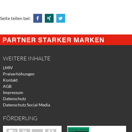
Seite teilen bei:
Share
Share
Tweet
@
@
@
Facebook
Xing
Twitter
WEITERE INHALTE
LMIV
Preiserhöhungen
Kontakt
AGB
Impressum
Datenschutz
Datenschutz Social Media
FÖRDERUNG