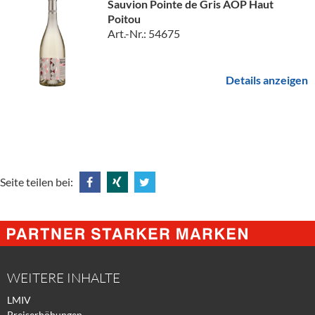
Sauvion Pointe de Gris AOP Haut
Poitou
Art.-Nr.: 54675
Details anzeigen
Seite teilen bei:
Share
Share
Tweet
@
@
@
Facebook
Xing
Twitter
WEITERE INHALTE
LMIV
Preiserhöhungen