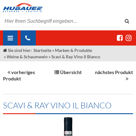
Sie sind hier:
Startseite
»
Marken & Produkte
ÜBER UNS
»
Weine & Schaumwein
»
Scavi & Ray Vino Il Bianco
AKTUELLES
Jobs
vorheriges
Übersicht
nächstes Produkt
MARKEN & PRODUKTE
Unser Liefergebiet
Angebote Gastronomie & Großhandel
Produkt
Gastronomie
DIENSTLEISTUNGEN
Unser Team
Innovation - Die Neue Art des Bierzapfens
Weine & Schaumwein
"DroughtMaster"
Großhandel
Kontakt
Sirup
Kommisionskauf & Lieferbedingungen
SCAVI & RAY VINO IL BIANCO
Neuigkeiten
Spirituosen
Fremddienstleistungen
Termine
Bier