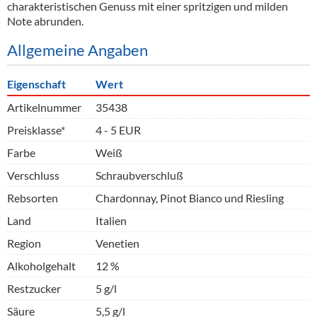
charakteristischen Genuss mit einer spritzigen und milden
Note abrunden.
Allgemeine Angaben
Eigenschaft
Wert
Artikelnummer
35438
Preisklasse*
4 - 5 EUR
Farbe
Weiß
Verschluss
Schraubverschluß
Rebsorten
Chardonnay, Pinot Bianco und Riesling
Land
Italien
Region
Venetien
Alkoholgehalt
12 %
Restzucker
5 g/l
Säure
5,5 g/l